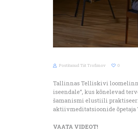
Postitanud
Tiit Trofimov
0
Tallinnas Telliskivi loomelin
iseendale“, kus kõnelevad ter
šamanismi elustiili praktiseeri
aktiivmeditatsioonide õpetaja
VAATA VIDEOT!