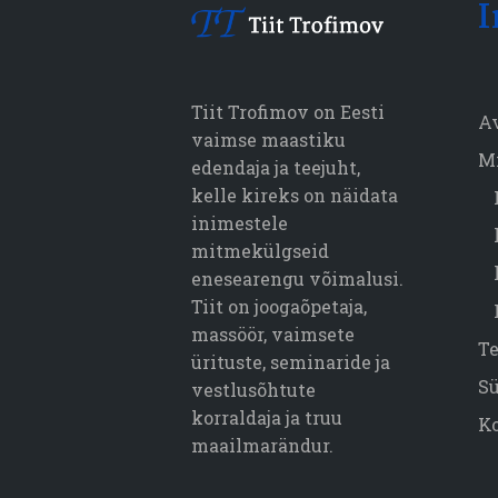
I
Tiit Trofimov on Eesti
A
vaimse maastiku
M
edendaja ja teejuht,
kelle kireks on näidata
inimestele
mitmekülgseid
enesearengu võimalusi.
Tiit on joogaõpetaja,
massöör, vaimsete
T
ürituste, seminaride ja
S
vestlusõhtute
korraldaja ja truu
K
maailmarändur.