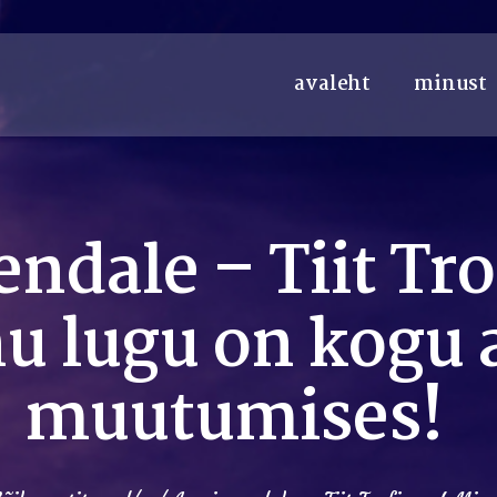
avaleht
minust
endale – Tiit Tr
u lugu on kogu 
muutumises!