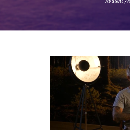
Avaleht
K