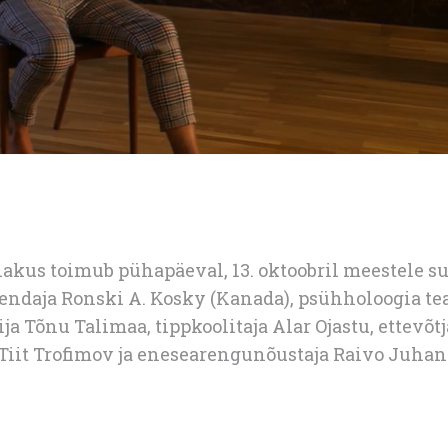
nakus toimub pühapäeval, 13. oktoobril meestele 
vendaja Ronski A. Kosky (Kanada), psühholoogia 
ja Tõnu Talimaa, tippkoolitaja Alar Ojastu, ettevõt
 Tiit Trofimov ja enesearengunõustaja Raivo Juhan