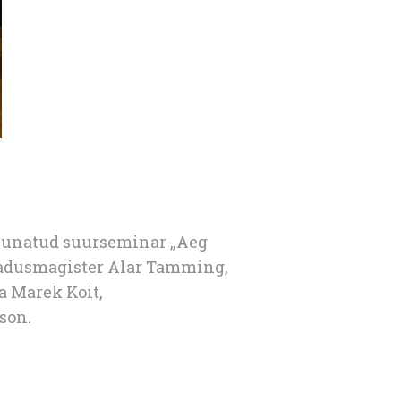
suunatud suurseminar „Aeg
teadusmagister Alar Tamming,
ja Marek Koit,
son.