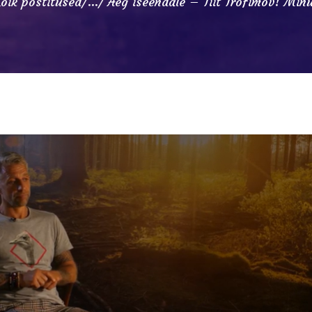
õik postitused
...
Aeg iseendale – Tiit Trofimov! Minu