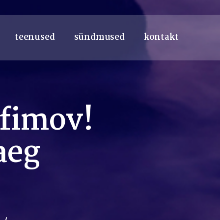
teenused
sündmused
kontakt
ofimov!
aeg