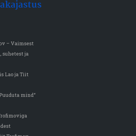
akajastus
mov – Vaimsest
 suhetest ja
s Lao ja Tiit
„Puuduta mind“
 Trofimoviga
dest