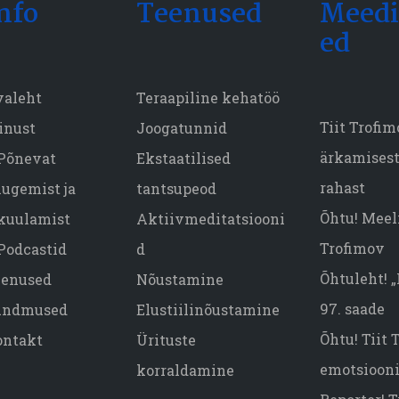
nfo
Teenused
Meedi
ed
valeht
Teraapiline kehatöö
Tiit Trofi
inust
Joogatunnid
ärkamisest,
Põnevat
Ekstaatilised
rahast
lugemist ja
tantsupeod
Õhtu! Meeli
kuulamist
Aktiivmeditatsiooni
Trofimov
Podcastid
d
Õhtuleht! 
eenused
Nõustamine
97. saade
ündmused
Elustiilinõustamine
Õhtu! Tiit
ontakt
Ürituste
emotsiooni
korraldamine