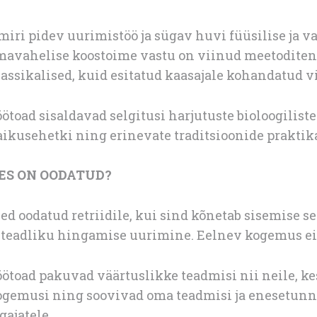
miri pidev uurimistöö ja sügav huvi füüsilise ja
mavahelise koostoime vastu on viinud meetoditen
assikalised, kuid esitatud kaasajale kohandatud vi
ötoad sisaldavad selgitusi harjutuste bioloogilis
ikusehetki ning erinevate traditsioonide praktik
ES ON OODATUD?
ed oodatud retriidile, kui sind kõnetab sisemise 
 teadliku hingamise uurimine. Eelnev kogemus ei 
öötoad pakuvad väärtuslikke teadmisi nii neile, 
ogemusi ning soovivad oma teadmisi ja enesetunne
gajatele.