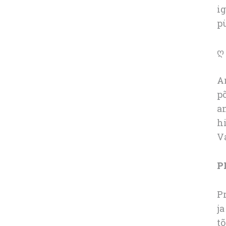
ig
pü
ღ
Am
p
a
hi
Va
P
P
ja
t