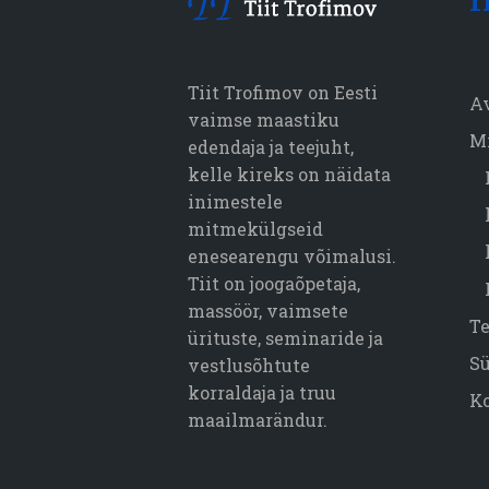
I
Tiit Trofimov on Eesti
A
vaimse maastiku
M
edendaja ja teejuht,
kelle kireks on näidata
inimestele
mitmekülgseid
enesearengu võimalusi.
Tiit on joogaõpetaja,
massöör, vaimsete
T
ürituste, seminaride ja
S
vestlusõhtute
korraldaja ja truu
K
maailmarändur.