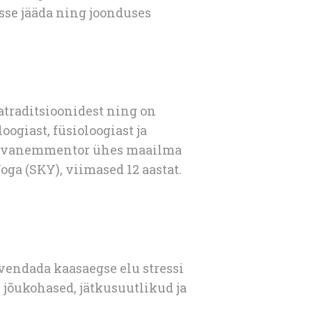
sse jääda ning joonduses
atraditsioonidest ning on
giast, füsioloogiast ja
ing vanemmentor ühes maailma
ga (SKY), viimased 12 aastat.
vendada kaasaegse elu stressi
, jõukohased, jätkusuutlikud ja