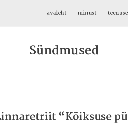
avaleht
minust
teenus
Sündmused
Linnaretriit “Kõiksuse 