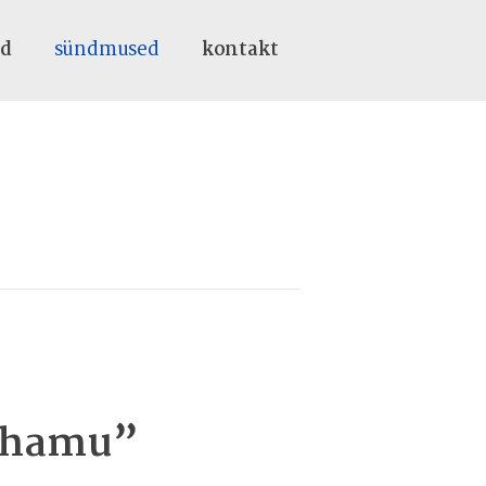
ed
sündmused
kontakt
pühamu”