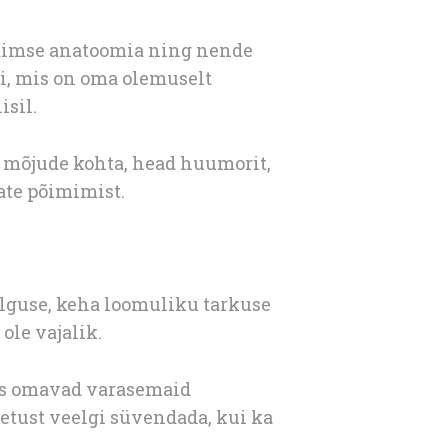
 vaimse anatoomia ning nende
i, mis on oma olemuselt
isil.
te mõjude kohta, head huumorit,
ate põimimist.
selguse, keha loomuliku tarkuse
ole vajalik.
kes omavad varasemaid
tust veelgi süvendada, kui ka