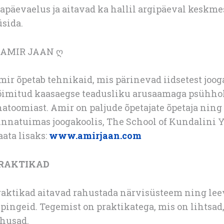
apäevaelus ja aitavad ka hallil argipäeval keskme
sida.
 AMIR JAAN ღ
ir õpetab tehnikaid, mis pärinevad iidsetest joog
õimitud kaasaegse teadusliku arusaamaga psühholoo
natoomiast. Amir on paljude õpetajate õpetaja n
nnatuimas joogakoolis, The School of Kundalini Yo
ata lisaks:
www.amirjaan.com
RAKTIKAD
raktikad aitavad rahustada närvisüsteem ning lee
 pingeid. Tegemist on praktikatega, mis on lihtsad
õhusad.