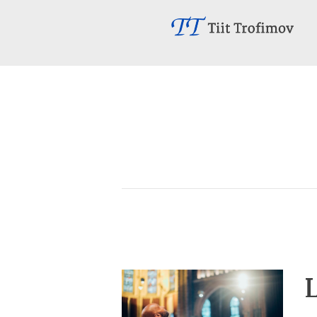
Avaleht
Minust
Teenused
Sündmused
Kontakt