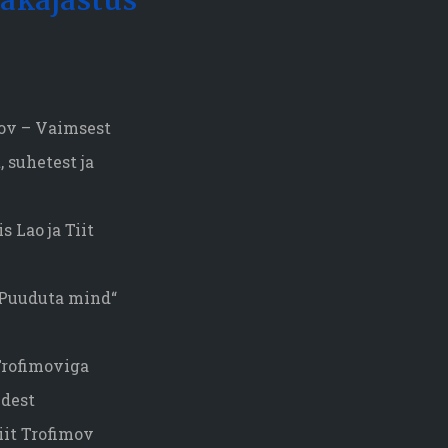
akajastus
mov – Vaimsest
 suhetest ja
s Lao ja Tiit
„Puuduta mind“
 Trofimoviga
dest
iit Trofimov