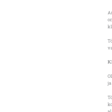
A
o
kl
Tö
va
K
Ol
ja
T
k
al