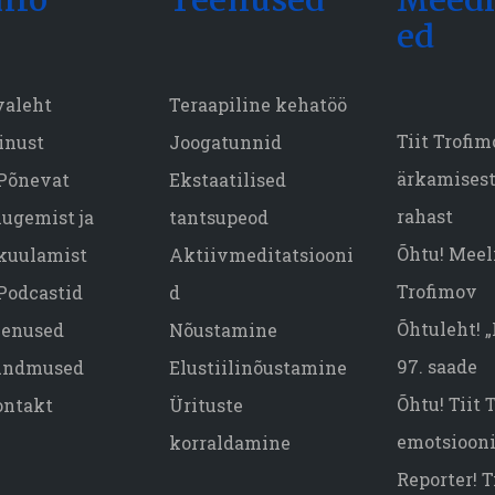
nfo
Teenused
Meedi
ed
valeht
Teraapiline kehatöö
Tiit Trofi
inust
Joogatunnid
ärkamisest,
Põnevat
Ekstaatilised
rahast
lugemist ja
tantsupeod
Õhtu! Meeli
kuulamist
Aktiivmeditatsiooni
Trofimov
Podcastid
d
Õhtuleht! 
eenused
Nõustamine
97. saade
ündmused
Elustiilinõustamine
Õhtu! Tiit
ontakt
Ürituste
emotsiooni
korraldamine
Reporter! T