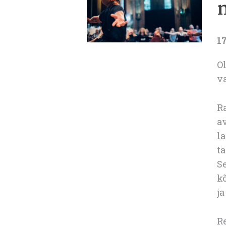
17
O
va
R
av
l
ta
Se
kõ
ja
Re