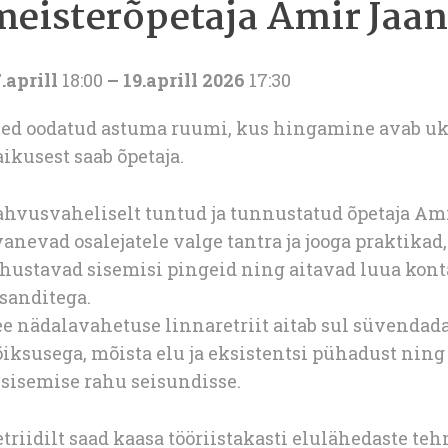
meisterõpetaja Amir Jaan
.aprill
18:00
– 19.aprill 2026
17:30
led oodatud astuma ruumi, kus hingamine avab u
ikusest saab õpetaja.
ahvusvaheliselt tuntud ja tunnustatud õpetaja Ami
anevad osalejatele valge tantra ja jooga praktikad
ahustavad sisemisi pingeid ning aitavad luua ko
sanditega.
e nädalavahetuse linnaretriit aitab sul süvendad
iksusega, mõista elu ja eksistentsi pühadust ning
 sisemise rahu seisundisse.
triidilt saad kaasa tööriistakasti elulähedaste te