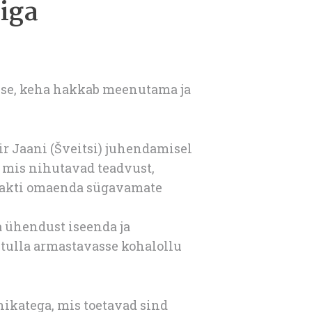
iga
kse, keha hakkab meenutama ja
r Jaani (Šveitsi) juhendamisel
, mis nihutavad teadvust,
ntakti omaenda sügavamate
a ühendust iseenda ja
 tulla armastavasse kohalollu
hnikatega, mis toetavad sind