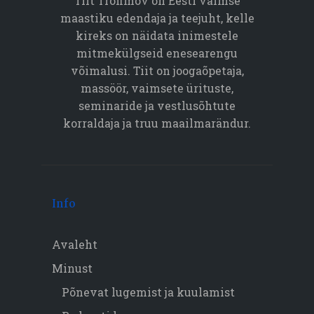
Tiit Trofimov on Eesti vaimse
maastiku edendaja ja teejuht, kelle
kireks on näidata inimestele
mitmekülgseid enesearengu
võimalusi. Tiit on joogaõpetaja,
massöör, vaimsete ürituste,
seminaride ja vestlusõhtute
korraldaja ja truu maailmarändur.
Info
Avaleht
Minust
Põnevat lugemist ja kuulamist