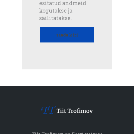
esitatud andmeid
kogutakse ja
säilitatakse.