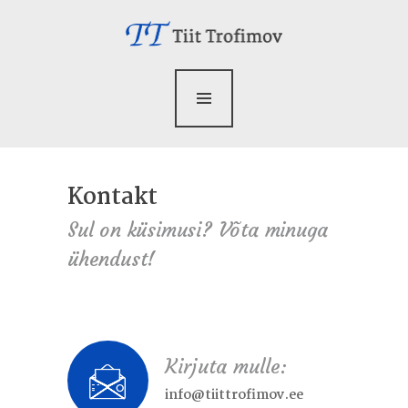
Avaleht
Minust
Teenused
Sündmused
Kontakt
Kontakt
Sul on küsimusi? Võta minuga
ühendust!
Kirjuta mulle:
info@tiittrofimov.ee