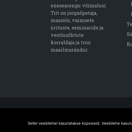
enesearengu võimalusi.
Tiit on joogaõpetaja,
massöör, vaimsete
T
ürituste, seminaride ja
S
vestlusõhtute
korraldaja ja truu
K
maailmarändur.
Tiit Trofimov © 2026. Kõik õigused k
Sellel veebilehel kasutatakse küpsiseid. Veebilehe kasu