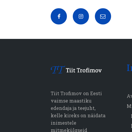
I
Tiit Trofimov on Eesti
A
vaimse maastiku
M
edendaja ja teejuht,
kelle kireks on näidata
inimestele
mitmekülgseid