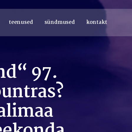
teenused
sündmused
kontakt
nd“ 97.
puntras?
Talimaa
teekonda