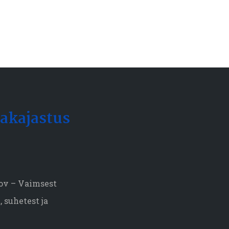
akajastus
mov – Vaimsest
 suhetest ja