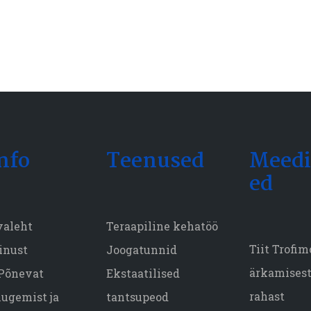
nfo
Teenused
Meedi
ed
valeht
Teraapiline kehatöö
Tiit Trofi
inust
Joogatunnid
ärkamisest,
Põnevat
Ekstaatilised
rahast
lugemist ja
tantsupeod