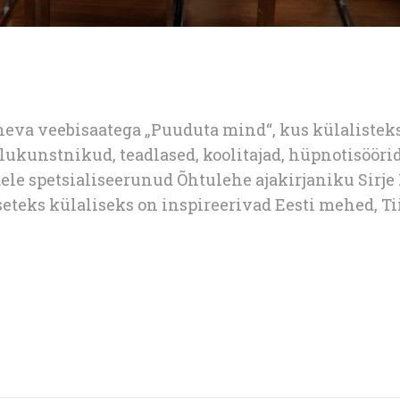
neva veebisaatega „Puuduta mind“, kus külalistek
 elukunstnikud, teadlased, koolitajad, hüpnotisööri
ele spetsialiseerunud Õhtulehe ajakirjaniku Sirje 
teks külaliseks on inspireerivad Eesti mehed, Tii