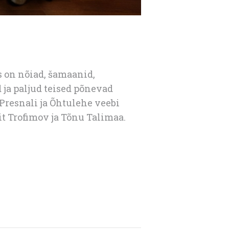
s on nõiad, šamaanid,
d ja paljud teised põnevad
Presnali ja Õhtulehe veebi
t Trofimov ja Tõnu Talimaa.