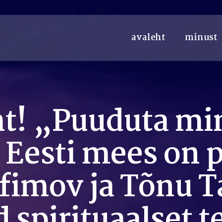
avaleht
minust
t! „Puuduta mi
Eesti mees on 
ofimov ja Tõnu 
 spirituaalset 