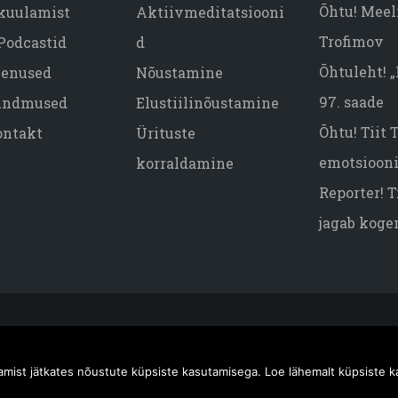
Õhtu! Meeli
kuulamist
Aktiivmeditatsiooni
Trofimov
Podcastid
d
Õhtuleht! 
eenused
Nõustamine
97. saade
ündmused
Elustiilinõustamine
Õhtu! Tiit
ontakt
Ürituste
emotsiooni
korraldamine
Reporter! T
jagab koge
aitstud.
tamist jätkates nõustute küpsiste kasutamisega. Loe lähemalt küpsiste