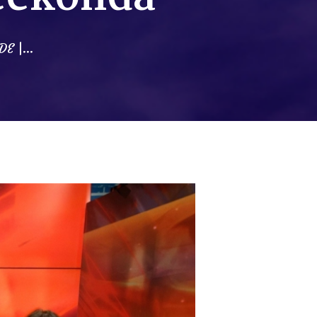
E |...