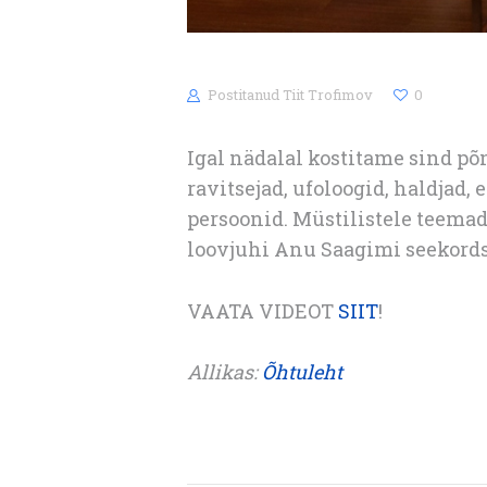
Postitanud
Tiit Trofimov
0
Igal nädalal kostitame sind põ
ravitsejad, ufoloogid, haldjad,
persoonid. Müstilistele teemad
loovjuhi Anu Saagimi seekordse
VAATA VIDEOT
SIIT
!
Allikas:
Õhtuleht