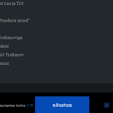
s Lao ja Tiit
„Puuduta mind“
 Trofimoviga
dest
iit Trofimov
musi
nõustun
 kasutamise kohta
SIIT
!
Veebiait