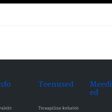
nfo
Teenused
Meedi
ed
valeht
Teraapiline kehatöö