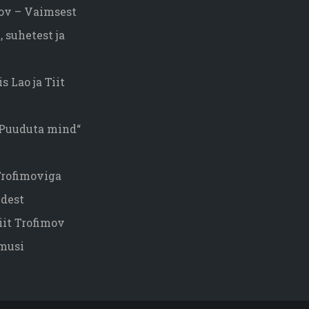
mov – Vaimsest
 suhetest ja
s Lao ja Tiit
„Puuduta mind“
 Trofimoviga
dest
iit Trofimov
musi