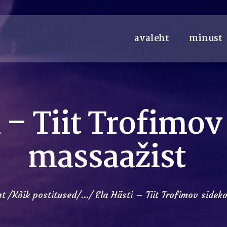
avaleht
minust
i – Tiit Trofimov
massaažist
ht
Kõik postitused
...
Ela Hästi – Tiit Trofimov sideko