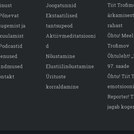
Tiit Trofi
inust
Joogatunnid
ärkamisest,
Põnevat
Ekstaatilised
rahast
lugemist ja
tantsupeod
Õhtu! Meeli
kuulamist
Aktiivmeditatsiooni
Trofimov
Podcastid
d
Õhtuleht! 
eenused
Nõustamine
97. saade
ündmused
Elustiilinõustamine
Õhtu! Tiit
ontakt
Ürituste
emotsiooni
korraldamine
Reporter! T
jagab koge