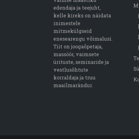
M
edendaja ja teejuht,
kelle kireks on näidata
inimestele
mitmekülgseid
enesearengu võimalusi.
Tiit on joogaõpetaja,
massöör, vaimsete
T
ürituste, seminaride ja
S
vestlusõhtute
korraldaja ja truu
K
maailmarändur.