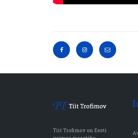
I
Tiit Trofimov on Eesti
A
vaimse maastiku