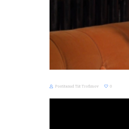
Postitanud
Tiit Trofimov
0