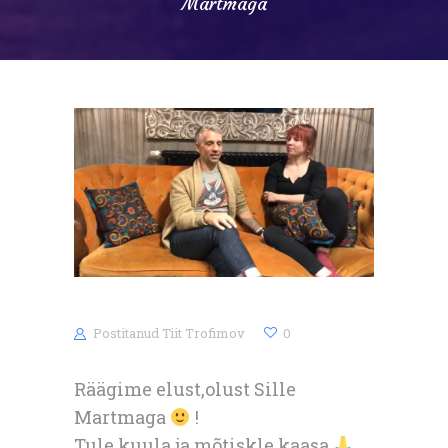
Martmaga
Postitanud
Tiit Trofimov
0
Räägime elust,olust Sille
Martmaga
!
Tule,kuula ja mõtiskle kaasa