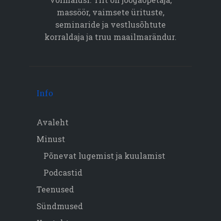
massöör, vaimsete ürituste,
seminaride ja vestlusõhtute
korraldaja ja truu maailmarändur.
Info
Avaleht
Minust
Põnevat lugemist ja kuulamist
Podcastid
Teenused
Sündmused