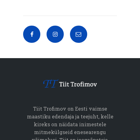
Tiit Trofimov on Eesti vaimse
maastiku edendaja ja teejuht, kelle
kireks on näidata inimestele
mitmekülgseid enesearengu
võimalusi. Tiit on joogaõpetaja,