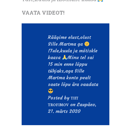
VAATA VIDEOT!
Räägime elust,olust
Sille Martma ga
!Tule,kuula ja mõtiskle
kaasa
Minu tel sai
15 min enne lõppu
tühjaks,aga Sille
Martma konto pealt
saate lõpu ära vaadata
Posted by
TIIT
on Laupäev,
TROFIMOV
21. märts 2020