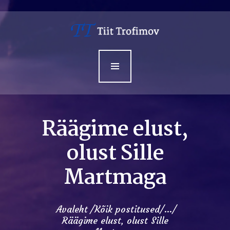
Avaleht
Minust
Teenused
Sündmused
Kontakt
Räägime elust,
olust Sille
Martmaga
Avaleht
Kõik postitused
...
Räägime elust, olust Sille