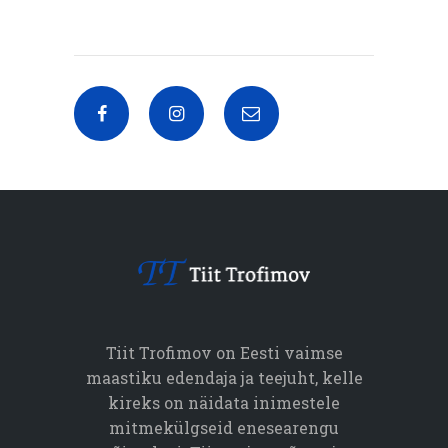
Tiit Trofimov on Eesti vaimse
maastiku edendaja ja teejuht, kelle
kireks on näidata inimestele
mitmekülgseid enesearengu