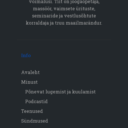
võimalusi. Tiit on joogaõpetaja,
massöör, vaimsete ürituste,
seminaride ja vestlusõhtute
korraldaja ja truu maailmarändur.
Info
Avaleht
Minust
Põnevat lugemist ja kuulamist
Podcastid
Teenused
Sündmused