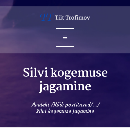
Avaleht
Minust
Teenused
Sündmused
Kontakt
Silvi kogemuse
jagamine
Avaleht
Kõik postitused
...
Silvi kogemuse jagamine