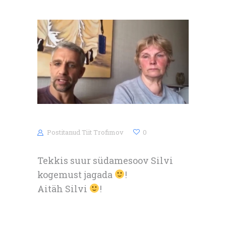
Postitanud
Tiit Trofimov
0
Tekkis suur südamesoov Silvi
kogemust jagada
!
Aitäh Silvi
!