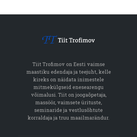
Tiit Trofimov on Eesti vaimse
maastiku edendaja ja teejuht, kelle
kireks on näidata inimestele
mitmekülgseid enesearengu
võimalusi. Tiit on joogaõpetaja,
massöör, vaimsete ürituste,
seminaride ja vestlusõhtute
korraldaja ja truu maailmarändur.