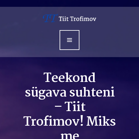
Avaleht
Minust
Teenused
Sündmused
Kontakt
Teekond
sügava suhteni
– Tiit
Trofimov! Miks
me