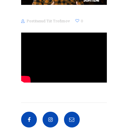
Postitanud
Tiit Trofimov
0