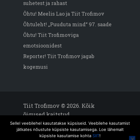
suhetest ja rahast
Õhtu! Meelis Lao ja Tiit Trofimov
Õhtuleht! „Puuduta mind“ 97. saade
Õhtu! Tiit Trofimoviga
emotsioonidest
Reporter! Tiit Trofimov jagab
kogemusi
Tiit Trofimov © 2026. Kõik
õigused kaitstud.
Sellel veebilehel kasutatakse küpsiseid. Veebilehe kasutamist
jätkates nõustute küpsiste kasutamisega. Loe lähemalt
küpsiste kasutamise kohta
SIIT
!