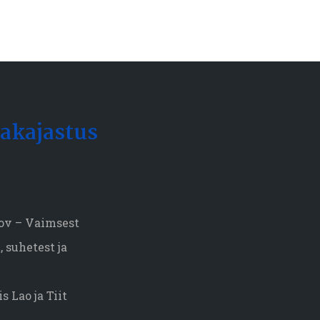
akajastus
mov – Vaimsest
 suhetest ja
s Lao ja Tiit