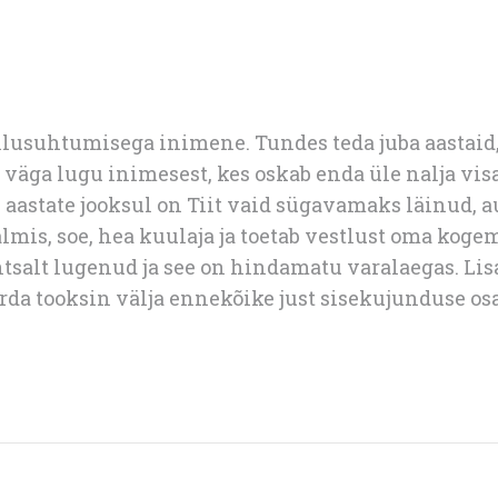
 ellusuhtumisega inimene. Tundes teda juba aastaid
väga lugu inimesest, kes oskab enda üle nalja vi
 aastate jooksul on Tiit vaid sügavamaks läinud, 
almis, soe, hea kuulaja ja toetab vestlust oma kog
lihtsalt lugenud ja see on hindamatu varalaegas. Li
da tooksin välja ennekõike just sisekujunduse os