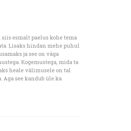
, siis esmalt paelus kohe tema
sata. Lisaks hindan mehe puhul
ausamaks ja see on väga
emustega. Kogemustega, mida ta
saks heale välimusele on tal
a. Aga see kandub üle ka