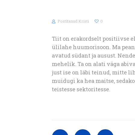
Postitanud
Kristi
0
Tiit on erakordselt positiivse
ülilahe huumorisoon. Ma pean 
avatud südant ja ausust. Nende
mehelik. Ta on alati väga abiv
just ise on läbi teinud, mitte 
muidugi ka hea maitse, sedakor
teistesse sektoritesse.