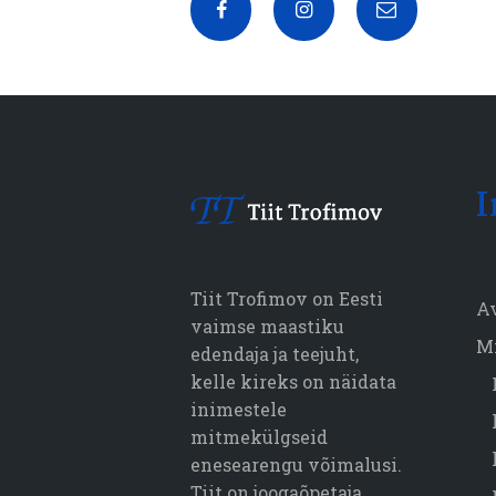
I
Tiit Trofimov on Eesti
A
vaimse maastiku
M
edendaja ja teejuht,
kelle kireks on näidata
inimestele
mitmekülgseid
enesearengu võimalusi.
Tiit on joogaõpetaja,