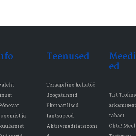
nfo
Teenused
Meedi
ed
valeht
Teraapiline kehatöö
Tiit Trofi
inust
Joogatunnid
ärkamisest,
Põnevat
Ekstaatilised
rahast
lugemist ja
tantsupeod
Õhtu! Meeli
kuulamist
Aktiivmeditatsiooni
Trofimov