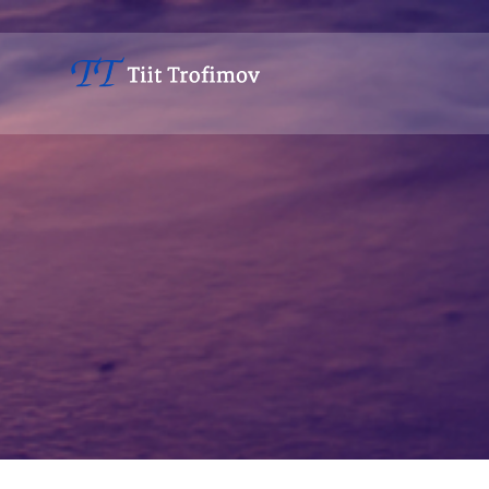
Avaleht
Minust
Teenused
Sündmused
Kontakt