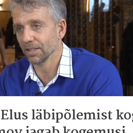
 Elus läbipõlemist k
imov jagab kogemusi