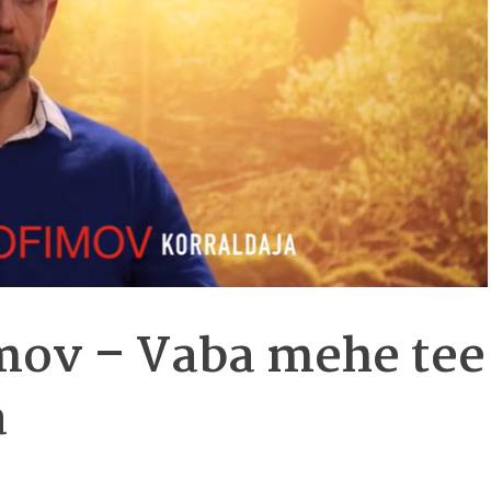
imov – Vaba mehe tee
a