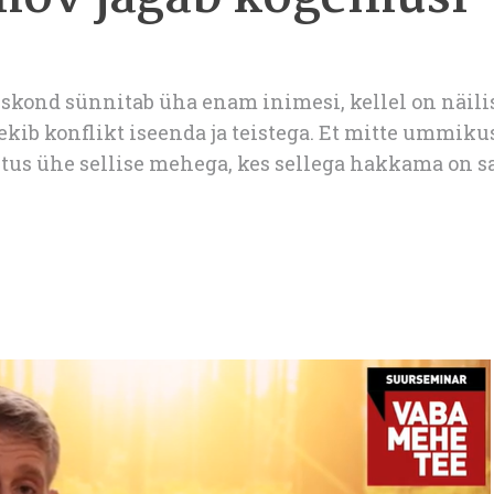
kond sünnitab üha enam inimesi, kellel on näilis
ekib konflikt iseenda ja teistega. Et mitte ummiku
htus ühe sellise mehega, kes sellega hakkama on