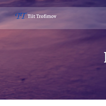
Avaleht
Minust
Teenused
Sündmused
Kontakt