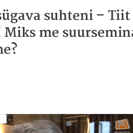
ügava suhteni – Tiit
! Miks me suursemin
me?