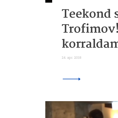
Teekond s
Trofimov
korralda
24. apr. 2018