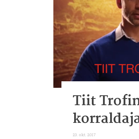
Tiit Trof
korraldaj
23. okt. 2017