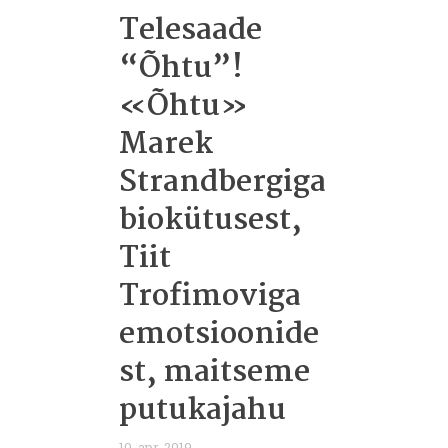
Telesaade
“Õhtu”!
«Õhtu»
Marek
Strandbergiga
biokütusest,
Tiit
Trofimoviga
emotsioonide
st, maitseme
putukajahu
10. apr. 2019