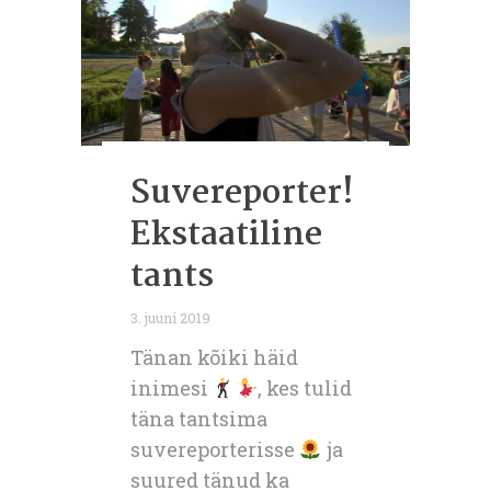
Suvereporter!
Ekstaatiline
tants
3. juuni 2019
Tänan kõiki häid
inimesi
, kes tulid
täna tantsima
suvereporterisse
ja
suured tänud ka