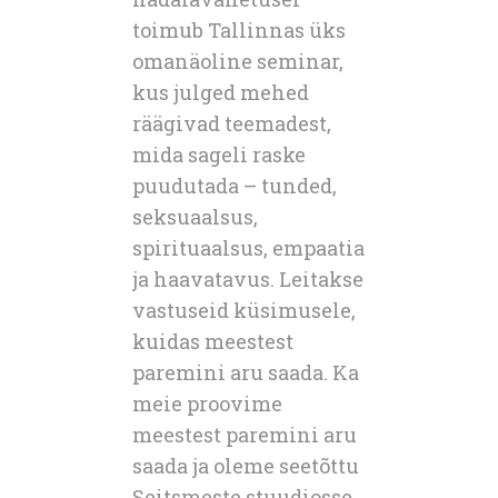
toimub Tallinnas üks
omanäoline seminar,
kus julged mehed
räägivad teemadest,
mida sageli raske
puudutada – tunded,
seksuaalsus,
spirituaalsus, empaatia
ja haavatavus. Leitakse
vastuseid küsimusele,
kuidas meestest
paremini aru saada. Ka
meie proovime
meestest paremini aru
saada ja oleme seetõttu
Seitsmeste stuudiosse