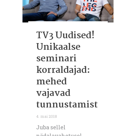
TV3 Uudised!
Unikaalse
seminari
korraldajad:
mehed
vajavad
tunnustamist
4. mai 2018
Juba sellel
nädalavahetusel