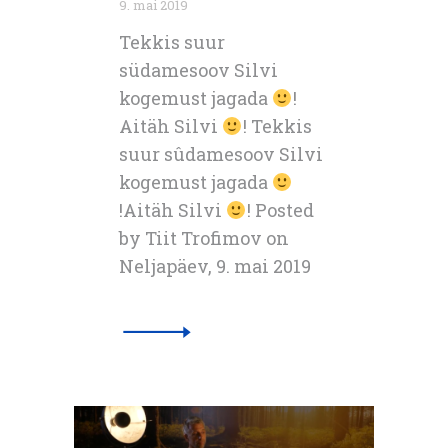
9. mai 2019
Tekkis suur
südamesoov Silvi
kogemust jagada
!
Aitäh Silvi
! Tekkis
suur sûdamesoov Silvi
kogemust jagada
!Aitäh Silvi
! Posted
by Tiit Trofimov on
Neljapäev, 9. mai 2019