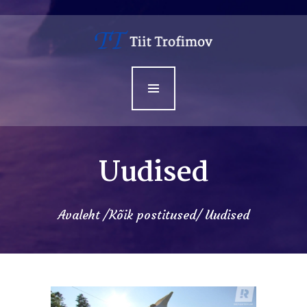
Avaleht
Minust
Teenused
Sündmused
Kontakt
Uudised
Avaleht
Kõik postitused
Uudised