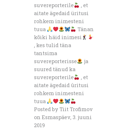
suvereporterile
, et
aitate ägedaid üritusi
rohkem inimesteni
tuua
Tänan
kõiki häid inimesi
, kes tulid täna
tantsima
suvereporterisse
ja
suured tänud ka
suvereporterile
, et
aitate ägedaid ûritusi
rohkem inimesteni
tuua
Posted by Tiit Trofimov
on Esmaspäev, 3. juuni
2019