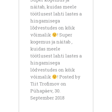
näitab, kuidas meele
töötlusest lahti lastes a
hingamisega
lõdvestudes on kõik
võimalik
! Super
kogemus ja nàitab ,
kuidas meele
töötlusest lahti lastes a
hingamisega
lôdvestudes on kôik
vôimalik
! Posted by
Tiit Trofimov on
Pühapäev, 30.
September 2018