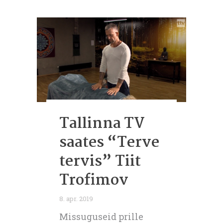
Tallinna TV
saates “Terve
tervis” Tiit
Trofimov
8. apr. 2019
Missuguseid prille