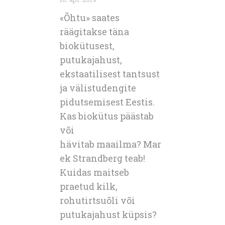
«Õhtu» saates
räägitakse täna
biokütusest,
putukajahust,
ekstaatilisest tantsust
ja välistudengite
pidutsemisest Eestis.
Kas biokütus päästab
või
hävitab maailma? Mar
ek Strandberg teab!
Kuidas maitseb
praetud kilk,
rohutirtsuõli või
putukajahust küpsis?