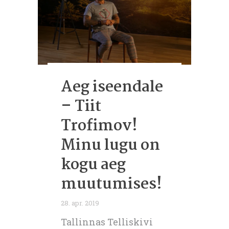
Aeg iseendale
– Tiit
Trofimov!
Minu lugu on
kogu aeg
muutumises!
28. apr. 2019
Tallinnas Telliskivi