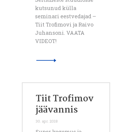
kutsunud külla
seminari eestvedajad –
Tiit Trofimovi ja Raivo
Juhansoni. VAATA
VIDEOT!
Tiit Trofimov
jäävannis
30. apr. 2018
Super kogemus ja