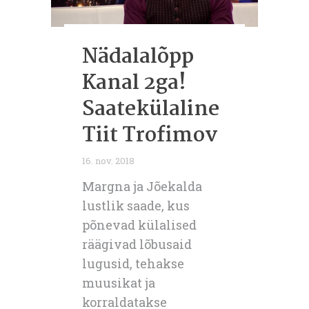
Nädalalõpp
Kanal 2ga!
Saatekülaline
Tiit Trofimov
16. nov. 2018
Margna ja Jõekalda
lustlik saade, kus
põnevad külalised
räägivad lõbusaid
lugusid, tehakse
muusikat ja
korraldatakse