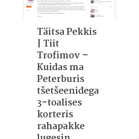
Täitsa Pekkis
| Tiit
Trofimov –
Kuidas ma
Peterburis
tšetšeenidega
3-toalises
korteris
rahapakke
lugesin