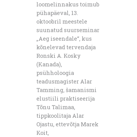
loomelinnakus toimub
pühapäeval, 13.
oktoobril meestele
suunatud suurseminar
„Aeg iseendale“, kus
kõnelevad tervendaja
Ronski A. Kosky
(Kanada),
psühholoogia
teadusmagister Alar
Tamming, šamanismi
elustiili praktiseerija
Tõnu Talimaa,
tippkoolitaja Alar
Ojastu, ettevõtja Marek
Koit,