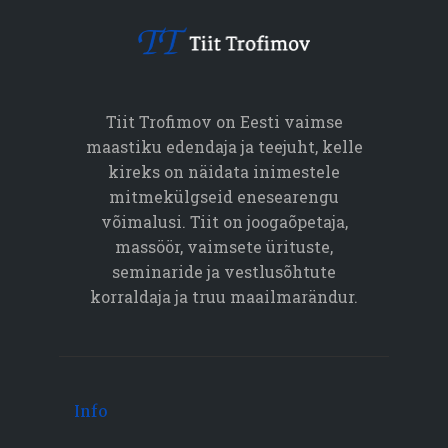
Tiit Trofimov on Eesti vaimse
maastiku edendaja ja teejuht, kelle
kireks on näidata inimestele
mitmekülgseid enesearengu
võimalusi. Tiit on joogaõpetaja,
massöör, vaimsete ürituste,
seminaride ja vestlusõhtute
korraldaja ja truu maailmarändur.
Info