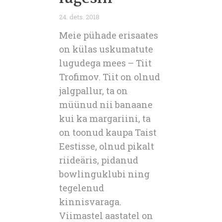
24. dets. 2018
Meie pühade erisaates
on külas uskumatute
lugudega mees – Tiit
Trofimov. Tiit on olnud
jalgpallur, ta on
müünud nii banaane
kui ka margariini, ta
on toonud kaupa Taist
Eestisse, olnud pikalt
riideäris, pidanud
bowlinguklubi ning
tegelenud
kinnisvaraga.
Viimastel aastatel on